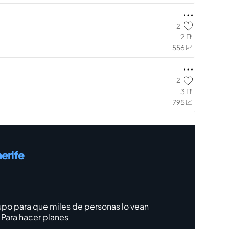
2
2 📑
556 📈
2
3 📑
795 📈
erife
upo para que miles de personas lo vean
Para hacer planes