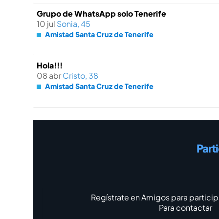
Grupo de WhatsApp solo Tenerife
10 jul
Sonia, 45
Amistad Santa Cruz de Tenerife
Hola!!!
08 abr
Cristo, 38
Amistad Santa Cruz de Tenerife
Part
Regístrate en Amigos para particip
Para contactar