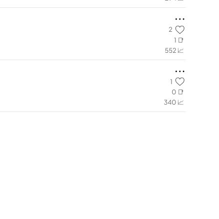
2
1 📑
552 📈
1
0 📑
340 📈