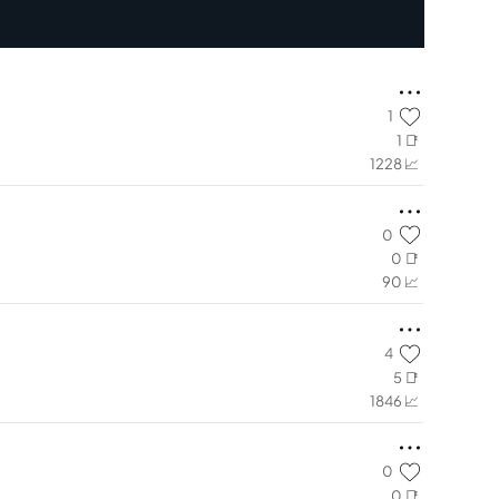
1
1 📑
1228 📈
0
0 📑
90 📈
4
5 📑
1846 📈
0
0 📑