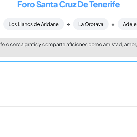
Foro Santa Cruz De Tenerife

Los Llanos de Aridane
🔹
La Orotava
🔹
Adeje
ife o cerca gratis y comparte aficiones como amistad, amo