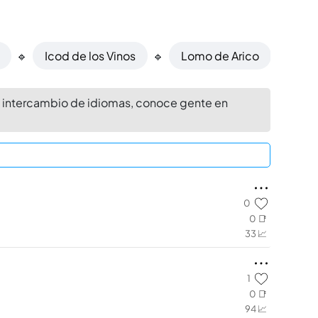
🔹
Icod de los Vinos
🔹
Lomo de Arico
🔹
Ar
r, intercambio de idiomas, conoce gente en
0
0 📑
33 📈
1
0 📑
94 📈