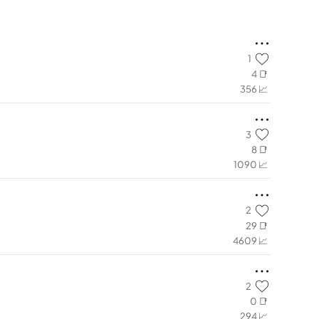
1
4 📑
356 📈
3
8 📑
1090 📈
2
29 📑
4609 📈
2
0 📑
294 📈