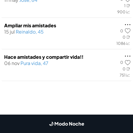
1 📑
900 📈
Ampliar mis amistades
0
15 jul
Reinaldo, 45
0 📑
1086 📈
Hace amistades y compartir vida!!
0
06 nov
Pura vida, 47
0 📑
751 📈
🌙 Modo Noche