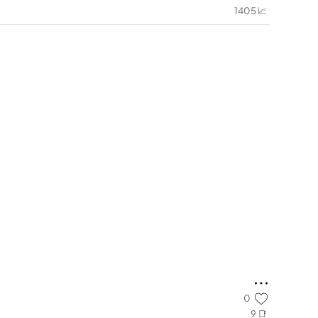
1405 📈
0
9 📑