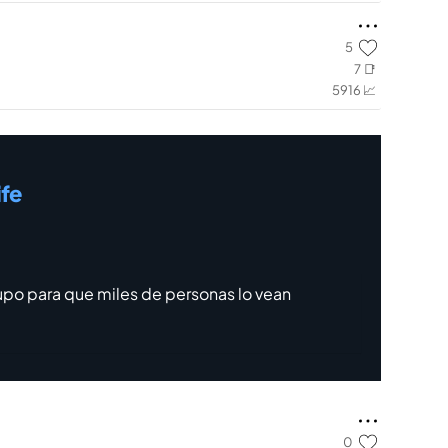
5
7 📑
5916 📈
ife
upo para que miles de personas lo vean
0