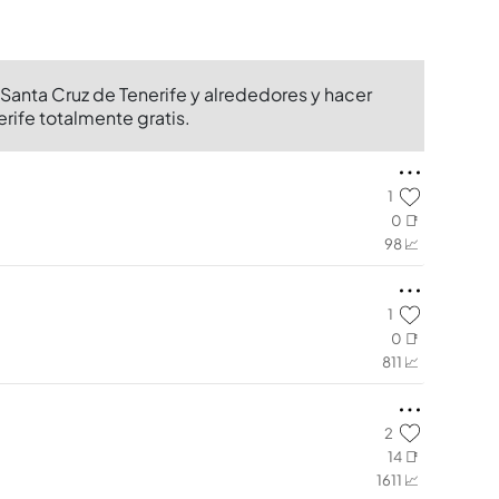
Santa Cruz de Tenerife y alrededores y hacer
rife totalmente gratis.
1
0 📑
98 📈
1
0 📑
811 📈
2
14 📑
1611 📈