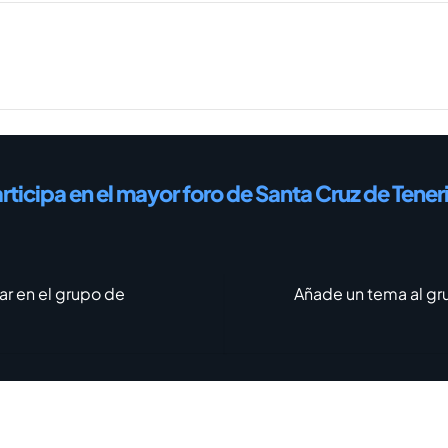
rticipa en el mayor foro de Santa Cruz de Tener
ar en el grupo de
Añade un tema al gr