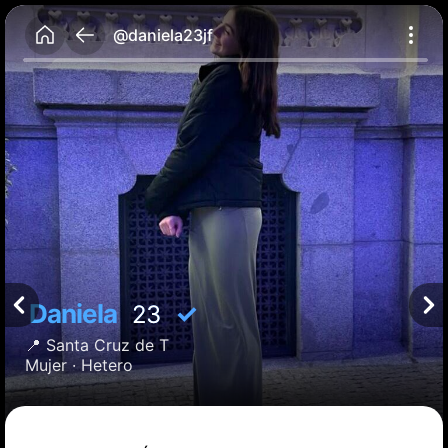
@daniela23jf
Daniela
✓
23
📍
Santa Cruz de T
Mujer ·
Hetero