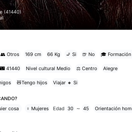
✓
Te
(41440)
al
👥 Otros
169 cm
66 Kg
🚬 Si
🍺 No
🎓 Formación 
🌃 41440
Nivel cultural Medio
⚖ Centro
Alegre
migos
🧸Tengo hijos
Viajar 🔸 Si
CANDO?
uier cosa
♀ Mujeres
Edad
30
∼
45
Orientación hom