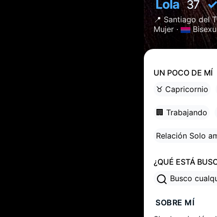
Lola
37
📍
Santiago del 
Mujer ·
Bisexu
UN POCO DE MÍ
♉ Capricornio
🏢 Trabajando
Relación Solo a
¿QUÉ ESTÁ BUS
Busco cualq
SOBRE MÍ