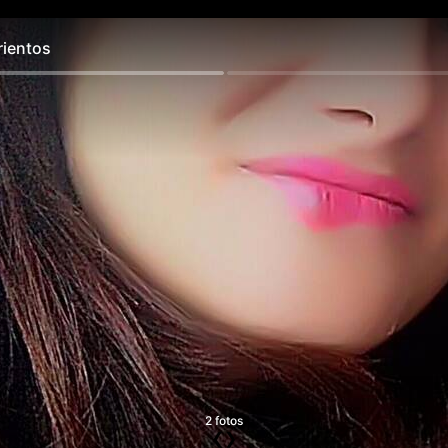
ientos
2 fotos
❮
❯