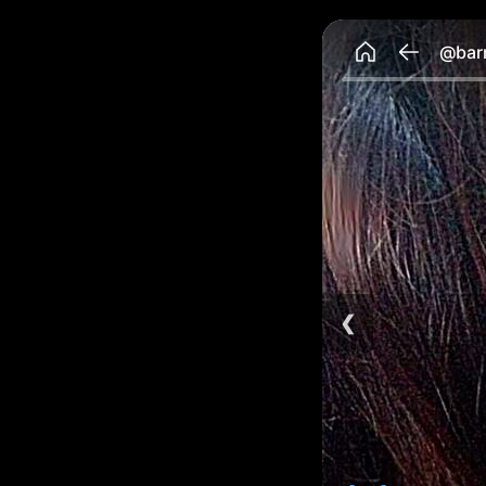
@barr
❮