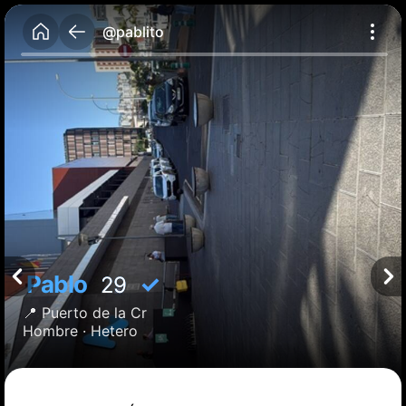
@pablito
Pablo
✓
29
📍
Puerto de la Cr
Hombre ·
Hetero