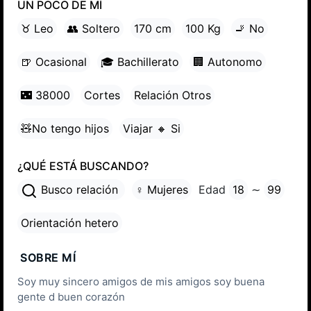
UN POCO DE MÍ
♉ Leo
👥 Soltero
170 cm
100 Kg
🚬 No
🍺 Ocasional
🎓 Bachillerato
🏢 Autonomo
🌃 38000
Cortes
Relación Otros
🧸No tengo hijos
Viajar 🔸 Si
¿QUÉ ESTÁ BUSCANDO?
Busco relación
♀ Mujeres
Edad
18
∼
99
Orientación hetero
SOBRE MÍ
Soy muy sincero amigos de mis amigos soy buena
gente d buen corazón