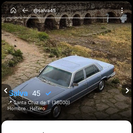
@salva45
Salva
✓
45
📍
Santa Cruz de T
(38000)
Hombre ·
Hetero