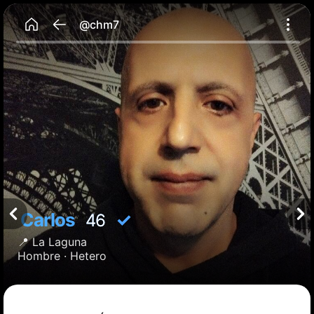
@chm7
Carlos
✓
46
📍
La Laguna
Hombre ·
Hetero