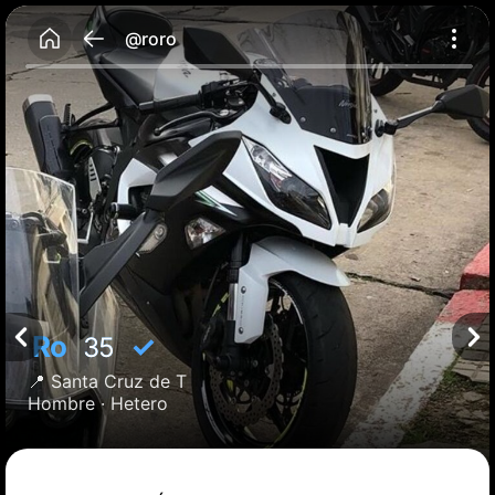
@roro
Ro
✓
35
📍
Santa Cruz de T
Hombre ·
Hetero