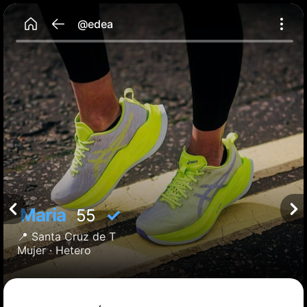
@edea
Maria
✓
55
📍
Santa Cruz de T
Mujer ·
Hetero