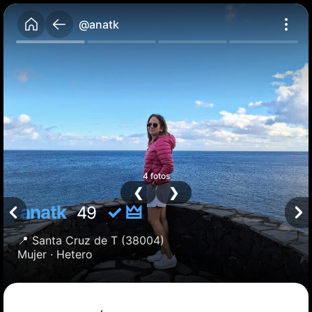
@anatk
4 fotos
❮
❯
anatk
✓ 🜲
49
📍
Santa Cruz de T
(38004)
Mujer ·
Hetero