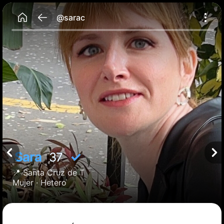
@sarac
Sara
✓
37
📍
Santa Cruz de T
Mujer ·
Hetero