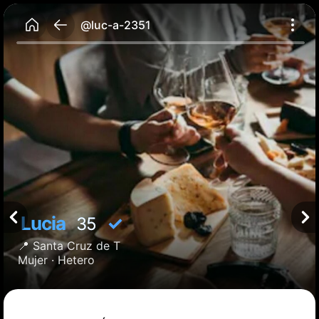
@luc-a-2351
Lucia
✓
35
📍
Santa Cruz de T
Mujer ·
Hetero