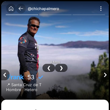
@chichapalmero
3 fotos
❮
❯
Frank
✓
53
📍
Santa Cruz de T
Hombre ·
Hetero