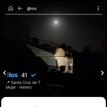
@ros
Ros
✓
41
📍
Santa Cruz de T
Mujer ·
Hetero