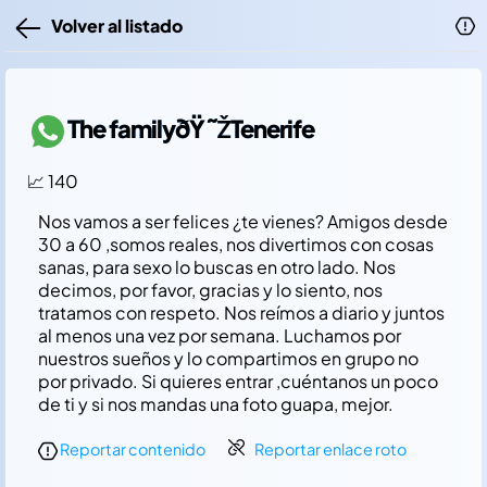
Volver al listado
The familyðŸ˜ŽTenerife
📈 140
Nos vamos a ser felices ¿te vienes? Amigos desde
30 a 60 ,somos reales, nos divertimos con cosas
sanas, para sexo lo buscas en otro lado. Nos
decimos, por favor, gracias y lo siento, nos
tratamos con respeto. Nos reí­mos a diario y juntos
al menos una vez por semana. Luchamos por
nuestros sueños y lo compartimos en grupo no
por privado. Si quieres entrar ,cuéntanos un poco
de ti y si nos mandas una foto guapa, mejor.
Reportar contenido
Reportar enlace roto