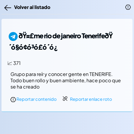
Volver al listado
ðŸ¤£me rio de janeiro TenerifeðŸ
´ó §ó ¢ó ³ó £ó ´ó ¿
📈 371
Grupo para reí­r y conocer gente en TENERIFE.
Todo buen rollo y buen ambiente, hace poco que
se ha creado
Reportar contenido
Reportar enlace roto