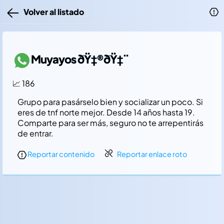
Volver al listado
Muyayos ðŸ‡®ðŸ‡¨
📈 186
Grupo para pasárselo bien y socializar un poco. Si
eres de tnf norte mejor. Desde 14 años hasta 19.
Comparte para ser más, seguro no te arrepentirás
de entrar.
Reportar contenido
Reportar enlace roto