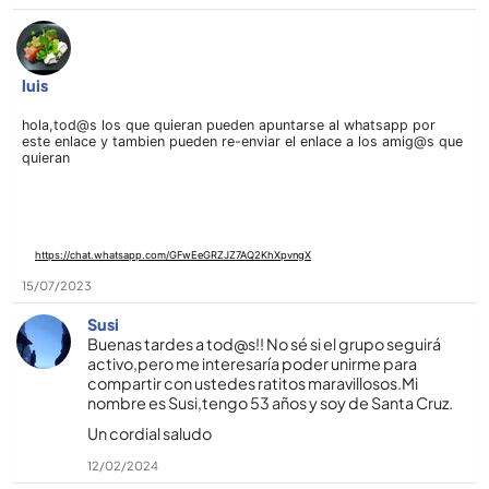
luis
hola,tod@s los que quieran pueden apu
ntarse al whatsapp por
este enlace y tambien pueden re-enviar el enlace a los amig@s que
quieran
https://chat.whatsapp.com/GFwEeGRZJZ7AQ2KhXpvngX
15/07/2023
Susi
Buenas tardes a tod@s!! No sé si el grupo seguirá
activo,pero me interesarí­a poder unirme para
compartir con ustedes ratitos maravillosos.Mi
nombre es Susi,tengo 53 años y soy de Santa Cruz.
Un cordial saludo
12/02/2024