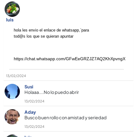
luis
hola les envio el enlace de whatsapp,`para
tod@s los que se quieran apuntar
https://chat.whatsapp.com/GFwEeGRZJZ7AQ2KhXpvngX
13/02/2024
Susi
Holaaa....No lo puedo abrir
13/02/2024
Aday
Busco buen rollo con amistad y seriedad
13/02/2024