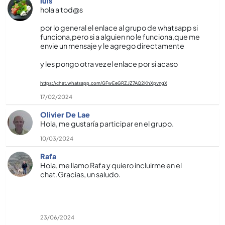
luis
hola a tod@s
por lo general el enlace al grupo de whatsapp si
funciona,pero si a alguien no le funciona,que me
envie un mensaje y le agrego directamente
y les pongo otra vez el enlace por si acaso
https://chat.whatsapp.com/GFwEeGRZJZ7AQ2KhXpvngX
17/02/2024
Olivier De Lae
Hola, me gustarí­a participar en el grupo.
10/03/2024
Rafa
Hola, me llamo Rafa y quiero incluirme en el
chat.Gracias, un saludo.
23/06/2024