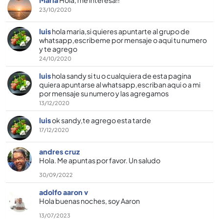
23/10/2020
luis
hola maria,si quieres apuntarte al grupo de
whatsapp,escribeme por mensaje o aqui tu numero
y te agrego
24/10/2020
luis
hola sandy si tu o cualquiera de esta pagina
quiera apuntarse al whatsapp,escriban aqui o a mi
por mensaje su numero y las agregamos
13/12/2020
luis
ok sandy,te agrego esta tarde
17/12/2020
andres cruz
Hola. Me apuntas por favor. Un saludo
30/09/2022
adolfo aaron v
Hola buenas noches, soy Aaron
13/07/2023