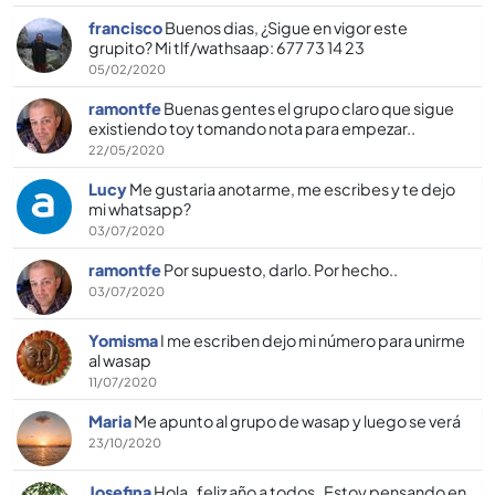
francisco
Buenos dias, ¿Sigue en vigor este
grupito? Mi tlf/wathsaap: 677 73 14 23
05/02/2020
ramontfe
Buenas gentes el grupo claro que sigue
existiendo toy tomando nota para empezar..
22/05/2020
Lucy
Me gustaria anotarme, me escribes y te dejo
mi whatsapp?
03/07/2020
ramontfe
Por supuesto, darlo. Por hecho..
03/07/2020
Yomisma
I me escriben dejo mi número para unirme
al wasap
11/07/2020
Maria
Me apunto al grupo de wasap y luego se verá
23/10/2020
Josefina
Hola , feliz año a todos . Estoy pensando en