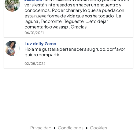
ver si están interesados en hacer un encuentro y
conocernos . Poder charlar y lo que se pueda con
esta nueva forma de vida que nos ha tocado . La
laguna , Tacoronte , Tegueste ....etc dejar
comentario o wasasp . Gracias
06/01/2021
Luz delly Zamo
Hola me gustarí­a pertenecer a su grupo.por favor
quiero compartir
02/05/2022
•
•
Privacidad
Condiciones
Cookies