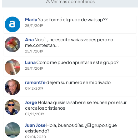
△ Ver más comentarios
Maria
Ya se formó el grupo de watsap??
25/11/2019
Ana
No sí¨ ,.he escrito varias veces pero no
me.contestan...
25/11/2019
Luna
Como me puedo apuntar a este grupo?
25/11/2019
ramontfe
dejem su numero en mi privado
01/12/2019
Jorge
Holaaa quisiera saber si se reunen por el sur
cerca los cristianos
07/12/2019
Juan Jose
Hola, buenos dí­as. ¿El grupo sigue
existiendo?
09/01/2020