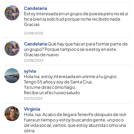
Candelaria
Estoy interesada en un grupo de poesía pero no sé si
hice bien la solicitud porque no he recibido nada.
Gracias
21/08/2025
Candelaria
Que hay que hacer para formar parte de
un grupo? Porque tampoco se si estoy en este.
Gracias de nuevo
21/08/2025
sylvia
Hola Isa, estoy interesada en unirme a tu grupo.
Tengo 55 años y soy de Santa Cruz.
Ya tu me dirás cómo hago.
Recibe un afectuoso saludo
03/11/2025
Virginia
Hola, Isa. Acabo de llegara Tenerife después de vivir
fuera un tiempo y estoy buscando gente, un poco
de vida social, vamos, que estoy aburrida como una
ostra.