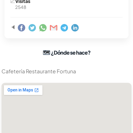
📈
Visitas
2548
🔈
🗺
¿Dónde se hace?
Cafetería Restaurante Fortuna