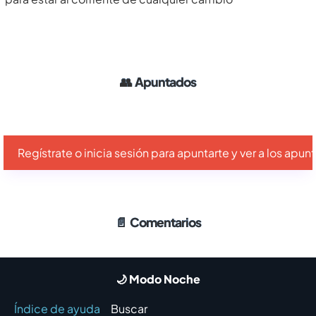
👥
Apuntados
Regístrate o inicia sesión para apuntarte y ver a los apu
📄
Comentarios
🌙 Modo Noche
Índice de ayuda
Buscar