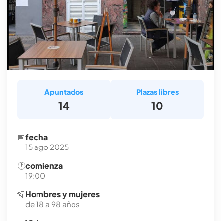
Apuntados
Plazas libres
14
10
📅
fecha
15 ago 2025
🕐
comienza
19:00
🪇
Hombres y mujeres
de 18 a 98 años