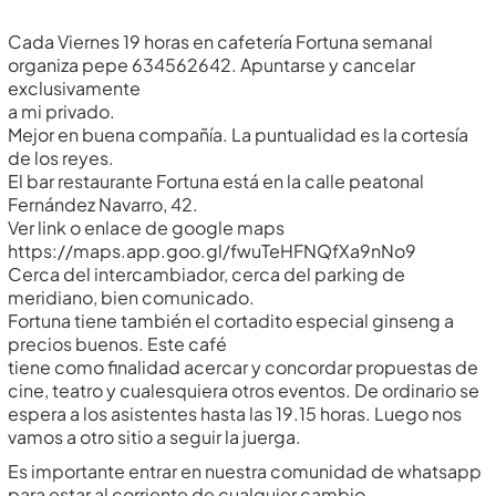
Cada Viernes 19 horas en cafetería Fortuna semanal
organiza pepe 634562642. Apuntarse y cancelar
exclusivamente
a mi privado.
Mejor en buena compañía. La puntualidad es la cortesía
de los reyes.
El bar restaurante Fortuna está en la calle peatonal
Fernández Navarro, 42.
Ver link o enlace de google maps
https://maps.app.goo.gl/fwuTeHFNQfXa9nNo9
Cerca del intercambiador, cerca del parking de
meridiano, bien comunicado.
Fortuna tiene también el cortadito especial ginseng a
precios buenos. Este café
tiene como finalidad acercar y concordar propuestas de
cine, teatro y cualesquiera otros eventos. De ordinario se
espera a los asistentes hasta las 19.15 horas. Luego nos
vamos a otro sitio a seguir la juerga.
Es importante entrar en nuestra comunidad de whatsapp
para estar al corriente de cualquier cambio